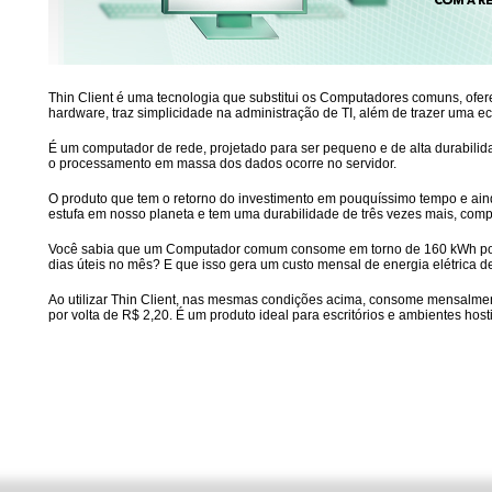
Thin Client é uma tecnologia que substitui os Computadores comuns, ofe
hardware, traz simplicidade na administração de TI, além de trazer uma e
É um computador de rede, projetado para ser pequeno e de alta durabilidad
o processamento em massa dos dados ocorre no servidor.
O produto que tem o retorno do investimento em pouquíssimo tempo e aind
estufa em nosso planeta e tem uma durabilidade de três vezes mais, co
Você sabia que um Computador comum consome em torno de 160 kWh por m
dias úteis no mês? E que isso gera um custo mensal de energia elétrica 
Ao utilizar Thin Client, nas mesmas condições acima, consome mensalm
por volta de R$ 2,20. É um produto ideal para escritórios e ambientes hos